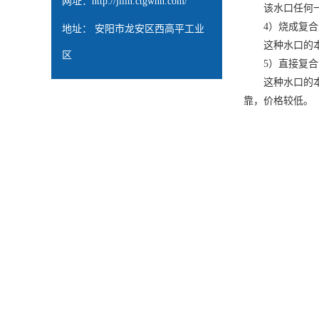
网址：
http://jilin.ctgwnh.com/
该水口任何一个
4）烧成复合
地址： 安阳市龙安区西高平工业
这种水口的本体
区
5）直接复合
这种水口的本体
靠，价格较低。