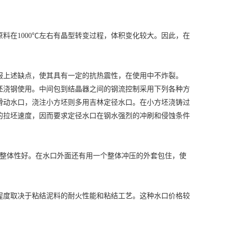
在1000℃左右有晶型转变过程，体积变化较大。因此，在
上述缺点，使其具有一定的抗热震性，在使用中不炸裂。
坯浇钢使用。中间包到结晶器之间的钢流控制采用下列各种方
滑动水口，浇注小方坯则多用
吉林定径水口
。在小方坯浇铸过
的拉坯速度，因而要求定径水口在钢水强烈的冲刷和侵蚀条件
整体性好。在水口外面还有用一个整体冲压的外套包住，使
度取决于粘结泥料的耐火性能和粘结工艺。这种水口价格较