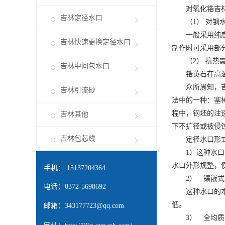
对氧化锆
吉
吉林定径水口
（1） 对钢水
一般采用纯度较
吉林快速更换定径水口
制作时可采用部
（2） 抗热震
吉林中间包水口
锆英石在高温下
众所周知，
吉林引流砂
法中的一种：塞
程中，钢坯的注
吉林其他
下不扩径或被侵
吉林包芯线
定径水口形式
1）这种水口的
水口外形规整，
手机： 15137204364
2） 镶嵌式
电话：0372-5698692
这种水口的本体
低。
邮箱：
343177723@qq.com
3） 全均质