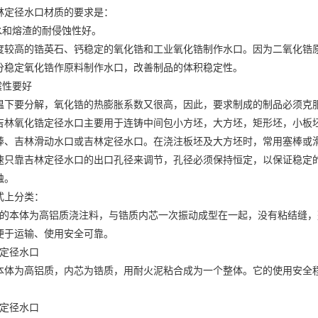
林定径水口
材质的要求是：
和熔渣的耐侵蚀性好。
高的锆英石、钙稳定的氧化锆和工业氧化锆制作水口。因为二氧化锆原料
分稳定氧化锆作原料制作水口，改善制品的体积稳定性。
性要好
要分解，氧化锆的热膨胀系数又很高，因此，要求制成的制品必须克服
吉林氧化锆定径水口
主要用于连铸中间包小方坯，大方坯，矩形坯，小板
棒、
吉林滑动水口
或
吉林定径水口
。在浇注板坯及大方坯时，常用塞棒或
速只靠
吉林定径水口
的出口孔径来调节，孔径必须保持恒定，以保证稳定
蚀。
上分类：
本体为高铝质浇注料，与锆质内芯一次振动成型在一起，没有粘结缝，
便于运输、使用安全可靠。
定径水口
为高铝质，内芯为锆质，用耐火泥粘合成为一个整体。它的使用安全程
定径水口