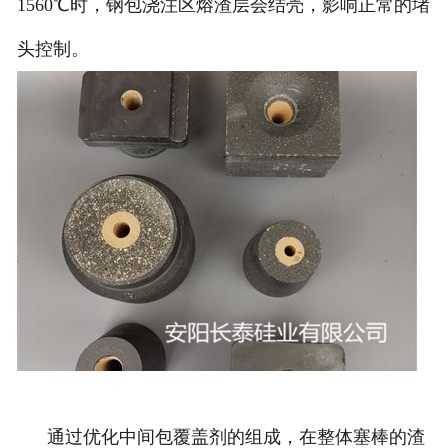
1560℃时，钢包浇注区熔渣层会结壳，影响正常的堵
头控制。
通过优化中间包覆盖剂的组成，在整体塞棒的渣