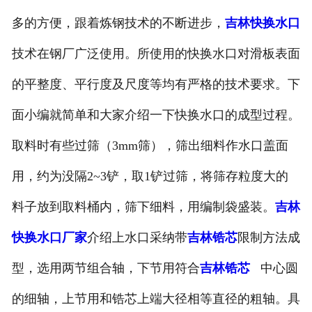
多的方便，跟着炼钢技术的不断进步，
吉林快换水口
技术在钢厂广泛使用。所使用的快换水口对滑板表面
的平整度、平行度及尺度等均有严格的技术要求。下
面小编就简单和大家介绍一下快换水口的成型过程。
取料时有些过筛（3mm筛），筛出细料作水口盖面
用，约为没隔2~3铲，取1铲过筛，将筛存粒度大的
料子放到取料桶内，筛下细料，用编制袋盛装。
吉林
快换水口厂家
介绍上水口采纳带
吉林锆芯
限制方法成
型，选用两节组合轴，下节用符合
吉林锆芯
中心圆
的细轴，上节用和锆芯上端大径相等直径的粗轴。具